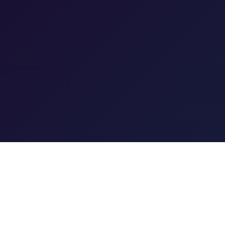
联系方式
客服热线：14967786653
邮箱：chastened@163.com