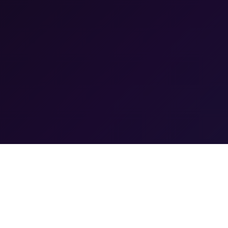
HJC黄金城(中国区)官方网
快速链接
站
介绍
HJC
赛事新闻
HJC黄金城网站以“引领快乐，创造价值”