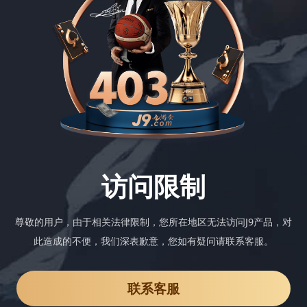
访问限制
尊敬的用户，由于相关法律限制，您所在地区无法访问J9产品，对
此造成的不便，我们深表歉意，您如有疑问请联系客服。
联系客服