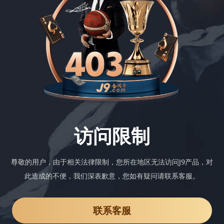
访问限制
尊敬的用户，由于相关法律限制，您所在地区无法访问J9产品，对
此造成的不便，我们深表歉意，您如有疑问请联系客服。
联系客服